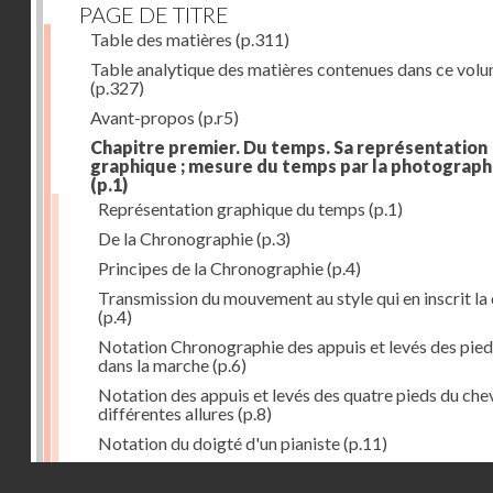
PAGE DE TITRE
Table des matières
(p.311)
Table analytique des matières contenues dans ce vol
(p.327)
Avant-propos
(p.r5)
Chapitre premier. Du temps. Sa représentation
graphique ; mesure du temps par la photograph
(p.1)
Représentation graphique du temps
(p.1)
De la Chronographie
(p.3)
Principes de la Chronographie
(p.4)
Transmission du mouvement au style qui en inscrit la
(p.4)
Notation Chronographie des appuis et levés des pied
dans la marche
(p.6)
Notation des appuis et levés des quatre pieds du chev
différentes allures
(p.8)
Notation du doigté d'un pianiste
(p.11)
Applications de la Photographie à l'inscription du t
Droits réservés - CNAM
(p.13)