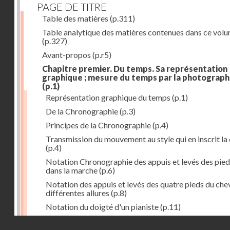
PAGE DE TITRE
Table des matières
(p.311)
Table analytique des matières contenues dans ce vol
(p.327)
Avant-propos
(p.r5)
Chapitre premier. Du temps. Sa représentation
graphique ; mesure du temps par la photograph
(p.1)
Représentation graphique du temps
(p.1)
De la Chronographie
(p.3)
Principes de la Chronographie
(p.4)
Transmission du mouvement au style qui en inscrit la
(p.4)
Notation Chronographie des appuis et levés des pied
dans la marche
(p.6)
Notation des appuis et levés des quatre pieds du chev
différentes allures
(p.8)
Notation du doigté d'un pianiste
(p.11)
Applications de la Photographie à l'inscription du t
Droits réservés - CNAM
(p.13)