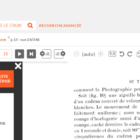
RECHERCHE AVANCÉE
ment
p.15 - vue 24/348
(auto)
EXTE
ÉRISÉ
ume