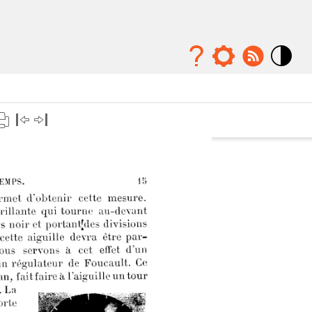
Mode
contraste
élévé