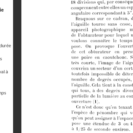
ie
 durée
s
al à
emps