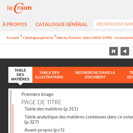
À PROPOS
CATALOGUE GÉNÉRAL
Accueil
Catalogue général
Marey, Étienne-Jules (1830-1904) - Le mouve
TABLE
TABLE DES
RECHERCHE DANS LE
T
DES
ILLUSTRATIONS
DOCUMENT
OC
MATIÈRES
Première image
PAGE DE TITRE
Table des matières
(p.311)
Table analytique des matières contenues dans ce vol
(p.327)
Avant-propos
(p.r5)