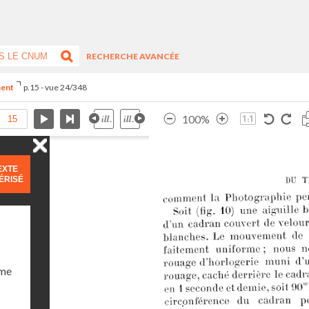
RECHERCHE AVANCÉE
ment
p.15 - vue 24/348
100%
EXTE
ÉRISÉ
ume