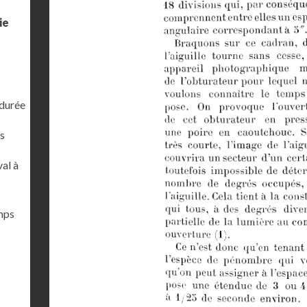
ie
 durée
s
al à
emps