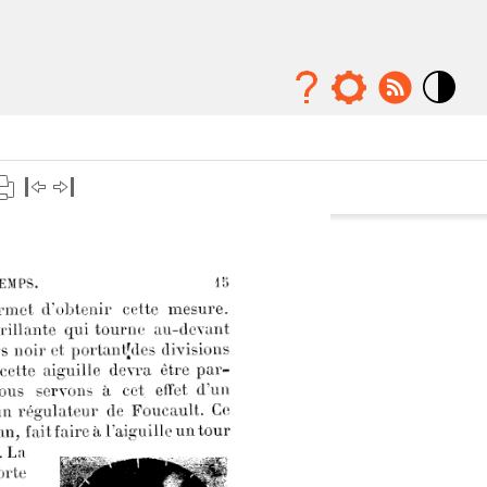
Mode
contraste
élévé