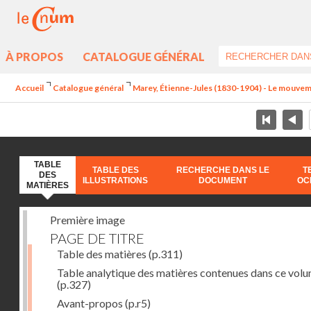
À PROPOS
CATALOGUE GÉNÉRAL
Accueil
Catalogue général
Marey, Étienne-Jules (1830-1904) - Le mouve
TABLE
TABLE DES
RECHERCHE DANS LE
T
DES
ILLUSTRATIONS
DOCUMENT
OC
MATIÈRES
Première image
PAGE DE TITRE
Table des matières
(p.311)
Table analytique des matières contenues dans ce vol
(p.327)
Avant-propos
(p.r5)