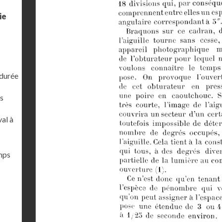
ie
 durée
s
al à
emps