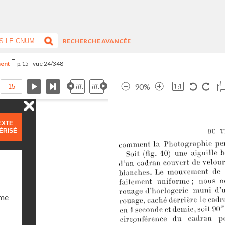
RECHERCHE AVANCÉE
ment
p.15 - vue 24/348
90%
EXTE
ÉRISÉ
ume