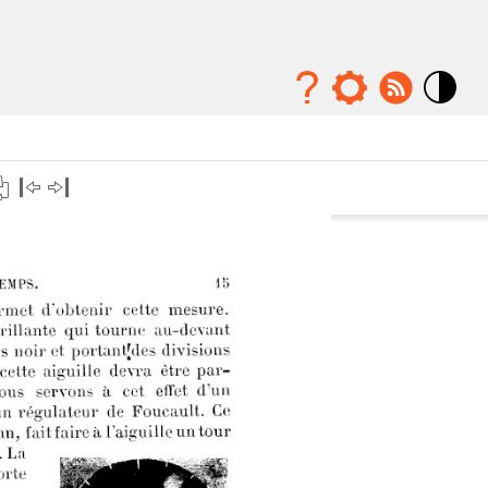
Mode
contraste
élévé