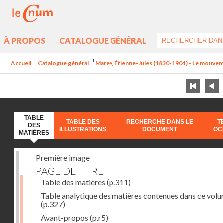
À PROPOS
CATALOGUE GÉNÉRAL
Accueil
Catalogue général
Marey, Étienne-Jules (1830-1904) - Le mouve
TABLE
TABLE DES
RECHERCHE DANS LE
T
DES
ILLUSTRATIONS
DOCUMENT
OC
MATIÈRES
Première image
PAGE DE TITRE
Table des matières
(p.311)
Table analytique des matières contenues dans ce vol
(p.327)
Avant-propos
(p.r5)