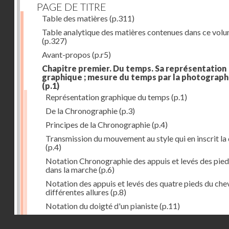
PAGE DE TITRE
Table des matières
(p.311)
Table analytique des matières contenues dans ce vol
(p.327)
Avant-propos
(p.r5)
Chapitre premier. Du temps. Sa représentation
graphique ; mesure du temps par la photograph
(p.1)
Représentation graphique du temps
(p.1)
De la Chronographie
(p.3)
Principes de la Chronographie
(p.4)
Transmission du mouvement au style qui en inscrit la
(p.4)
Notation Chronographie des appuis et levés des pied
dans la marche
(p.6)
Notation des appuis et levés des quatre pieds du chev
différentes allures
(p.8)
Notation du doigté d'un pianiste
(p.11)
Applications de la Photographie à l'inscription du t
Droits réservés - CNAM
(p.13)