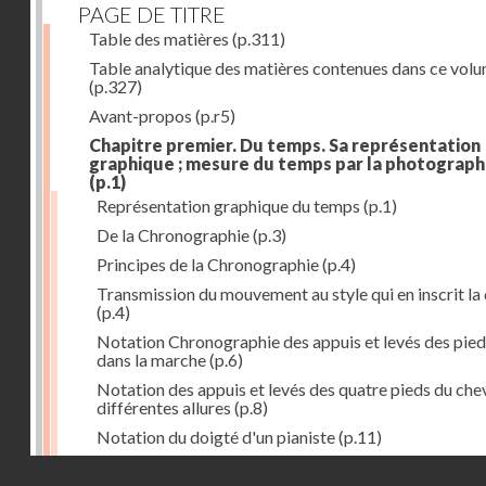
PAGE DE TITRE
Table des matières
(p.311)
Table analytique des matières contenues dans ce vol
(p.327)
Avant-propos
(p.r5)
Chapitre premier. Du temps. Sa représentation
graphique ; mesure du temps par la photograph
(p.1)
Représentation graphique du temps
(p.1)
De la Chronographie
(p.3)
Principes de la Chronographie
(p.4)
Transmission du mouvement au style qui en inscrit la
(p.4)
Notation Chronographie des appuis et levés des pied
dans la marche
(p.6)
Notation des appuis et levés des quatre pieds du chev
différentes allures
(p.8)
Notation du doigté d'un pianiste
(p.11)
Applications de la Photographie à l'inscription du t
Droits réservés - CNAM
(p.13)