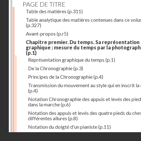
PAGE DE TITRE
Table des matières
(p.311)
Table analytique des matières contenues dans ce vol
(p.327)
Avant-propos
(p.r5)
Chapitre premier. Du temps. Sa représentation
graphique ; mesure du temps par la photograph
(p.1)
Représentation graphique du temps
(p.1)
De la Chronographie
(p.3)
Principes de la Chronographie
(p.4)
Transmission du mouvement au style qui en inscrit la
(p.4)
Notation Chronographie des appuis et levés des pied
dans la marche
(p.6)
Notation des appuis et levés des quatre pieds du chev
différentes allures
(p.8)
Notation du doigté d'un pianiste
(p.11)
Applications de la Photographie à l'inscription du t
Droits réservés - CNAM
(p.13)