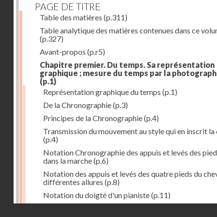
PAGE DE TITRE
Table des matières
(p.311)
Table analytique des matières contenues dans ce vol
(p.327)
Avant-propos
(p.r5)
Chapitre premier. Du temps. Sa représentation
graphique ; mesure du temps par la photograph
(p.1)
Représentation graphique du temps
(p.1)
De la Chronographie
(p.3)
Principes de la Chronographie
(p.4)
Transmission du mouvement au style qui en inscrit la
(p.4)
Notation Chronographie des appuis et levés des pied
dans la marche
(p.6)
Notation des appuis et levés des quatre pieds du chev
différentes allures
(p.8)
Notation du doigté d'un pianiste
(p.11)
Applications de la Photographie à l'inscription du t
Droits réservés - CNAM
(p.13)