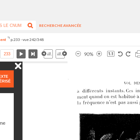
RECHERCHE AVANCÉE
ment
p.233 - vue 242/348
90%
EXTE
ÉRISÉ
ume