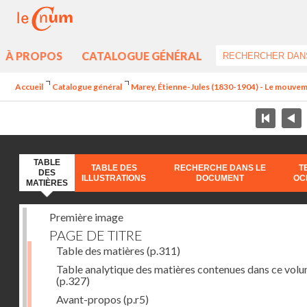
À PROPOS
CATALOGUE GÉNÉRAL
Accueil
Catalogue général
Marey, Étienne-Jules (1830-1904) - Le mouve
TABLE
TABLE DES
RECHERCHE DANS LE
T
DES
ILLUSTRATIONS
DOCUMENT
OC
MATIÈRES
Première image
PAGE DE TITRE
Table des matières
(p.311)
Table analytique des matières contenues dans ce vol
(p.327)
Avant-propos
(p.r5)