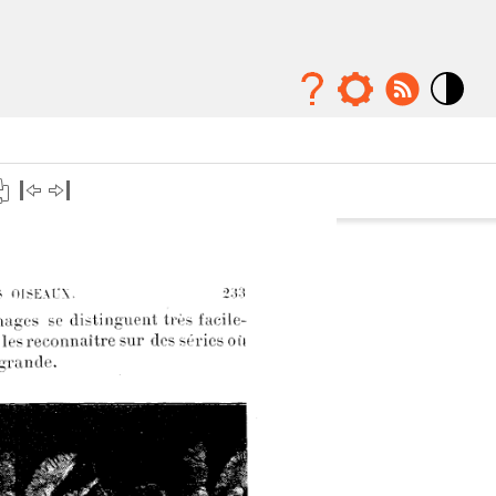
Mode
contraste
élévé