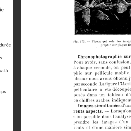
ie
 durée
s
al à
emps