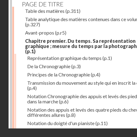
PAGE DE TITRE
Table des matières
(p.311)
Table analytique des matières contenues dans ce vol
(p.327)
Avant-propos
(p.r5)
Chapitre premier. Du temps. Sa représentation
graphique ; mesure du temps par la photograph
(p.1)
Représentation graphique du temps
(p.1)
De la Chronographie
(p.3)
Principes de la Chronographie
(p.4)
Transmission du mouvement au style qui en inscrit la
(p.4)
Notation Chronographie des appuis et levés des pied
dans la marche
(p.6)
Notation des appuis et levés des quatre pieds du chev
différentes allures
(p.8)
Notation du doigté d'un pianiste
(p.11)
Applications de la Photographie à l'inscription du t
Droits réservés - CNAM
(p.13)