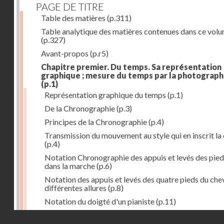
PAGE DE TITRE
Table des matières
(p.311)
Table analytique des matières contenues dans ce vol
(p.327)
Avant-propos
(p.r5)
Chapitre premier. Du temps. Sa représentation
graphique ; mesure du temps par la photograph
(p.1)
Représentation graphique du temps
(p.1)
De la Chronographie
(p.3)
Principes de la Chronographie
(p.4)
Transmission du mouvement au style qui en inscrit la
(p.4)
Notation Chronographie des appuis et levés des pied
dans la marche
(p.6)
Notation des appuis et levés des quatre pieds du chev
différentes allures
(p.8)
Notation du doigté d'un pianiste
(p.11)
Applications de la Photographie à l'inscription du t
Droits réservés - CNAM
(p.13)