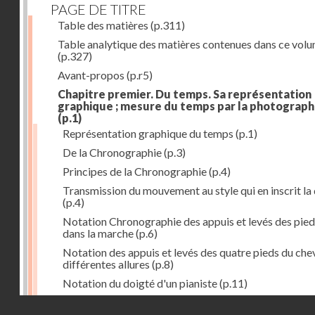
PAGE DE TITRE
Table des matières
(p.311)
Table analytique des matières contenues dans ce vol
(p.327)
Avant-propos
(p.r5)
Chapitre premier. Du temps. Sa représentation
graphique ; mesure du temps par la photograph
(p.1)
Représentation graphique du temps
(p.1)
De la Chronographie
(p.3)
Principes de la Chronographie
(p.4)
Transmission du mouvement au style qui en inscrit la
(p.4)
Notation Chronographie des appuis et levés des pied
dans la marche
(p.6)
Notation des appuis et levés des quatre pieds du chev
différentes allures
(p.8)
Notation du doigté d'un pianiste
(p.11)
Applications de la Photographie à l'inscription du t
Droits réservés - CNAM
(p.13)