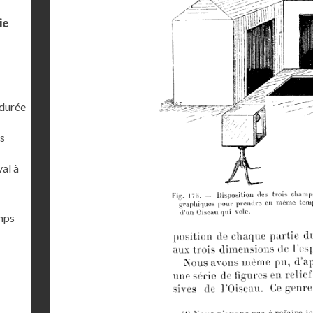
ie
 durée
s
al à
emps