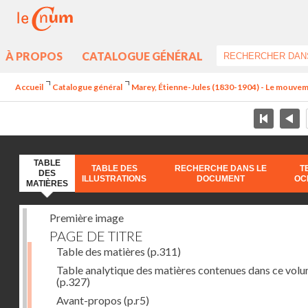
À PROPOS
CATALOGUE GÉNÉRAL
Accueil
Catalogue général
Marey, Étienne-Jules (1830-1904) - Le mouve
TABLE
TABLE DES
RECHERCHE DANS LE
T
DES
ILLUSTRATIONS
DOCUMENT
OC
MATIÈRES
Première image
PAGE DE TITRE
Table des matières
(p.311)
Table analytique des matières contenues dans ce vol
(p.327)
Avant-propos
(p.r5)