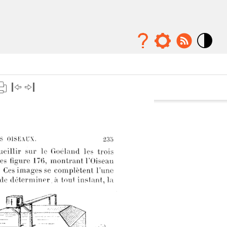
Mode
contraste
élévé