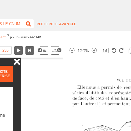
RECHERCHE AVANCÉE
ment
p.235 - vue 244/348
120%
EXTE
ÉRISÉ
ume