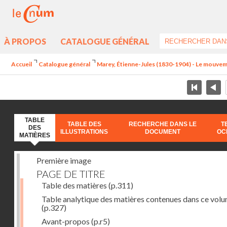
À PROPOS
CATALOGUE GÉNÉRAL
Accueil
Catalogue général
Marey, Étienne-Jules (1830-1904) - Le mouve
TABLE
TABLE DES
RECHERCHE DANS LE
T
DES
ILLUSTRATIONS
DOCUMENT
OC
MATIÈRES
Première image
PAGE DE TITRE
Table des matières
(p.311)
Table analytique des matières contenues dans ce vol
(p.327)
Avant-propos
(p.r5)