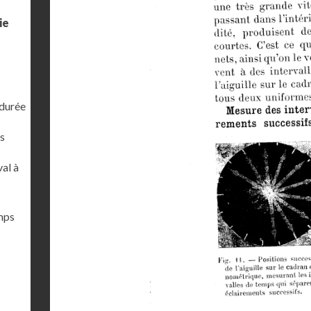
ie
 durée
s
al à
emps