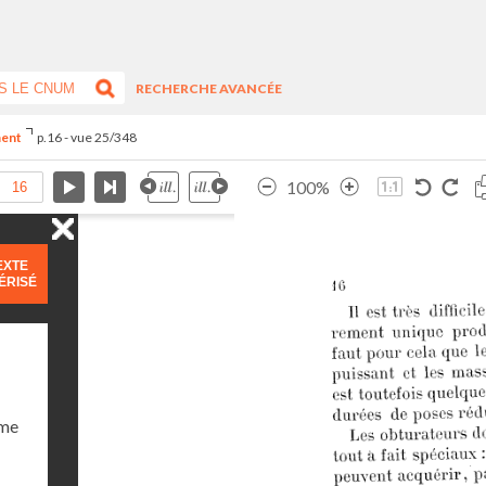
RECHERCHE AVANCÉE
ment
p.16 - vue 25/348
100%
EXTE
ÉRISÉ
ume