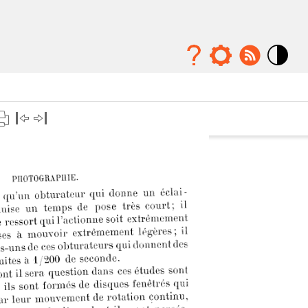
Mode
contraste
élévé