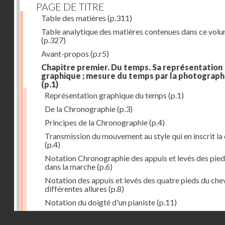
PAGE DE TITRE
Table des matières
(p.311)
Table analytique des matières contenues dans ce vol
(p.327)
Avant-propos
(p.r5)
Chapitre premier. Du temps. Sa représentation
graphique ; mesure du temps par la photograph
(p.1)
Représentation graphique du temps
(p.1)
De la Chronographie
(p.3)
Principes de la Chronographie
(p.4)
Transmission du mouvement au style qui en inscrit la
(p.4)
Notation Chronographie des appuis et levés des pied
dans la marche
(p.6)
Notation des appuis et levés des quatre pieds du chev
différentes allures
(p.8)
Notation du doigté d'un pianiste
(p.11)
Applications de la Photographie à l'inscription du t
Droits réservés - CNAM
(p.13)