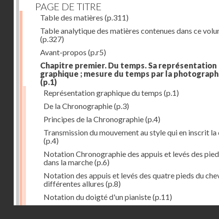
PAGE DE TITRE
Table des matières
(p.311)
Table analytique des matières contenues dans ce vol
(p.327)
Avant-propos
(p.r5)
Chapitre premier. Du temps. Sa représentation
graphique ; mesure du temps par la photograph
(p.1)
Représentation graphique du temps
(p.1)
De la Chronographie
(p.3)
Principes de la Chronographie
(p.4)
Transmission du mouvement au style qui en inscrit la
(p.4)
Notation Chronographie des appuis et levés des pied
dans la marche
(p.6)
Notation des appuis et levés des quatre pieds du chev
différentes allures
(p.8)
Notation du doigté d'un pianiste
(p.11)
Applications de la Photographie à l'inscription du t
Droits réservés - CNAM
(p.13)