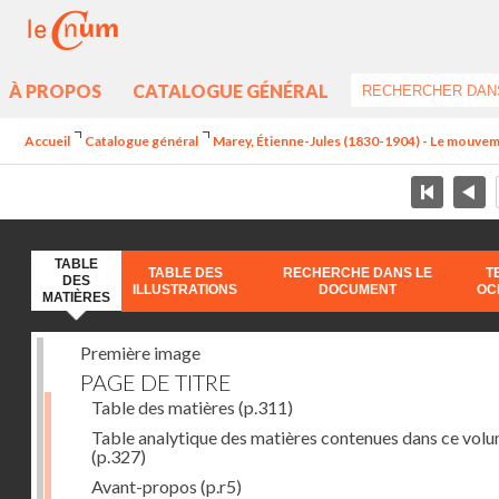
À PROPOS
CATALOGUE GÉNÉRAL
Accueil
Catalogue général
Marey, Étienne-Jules (1830-1904) - Le mouve
TABLE
TABLE DES
RECHERCHE DANS LE
T
DES
ILLUSTRATIONS
DOCUMENT
OC
MATIÈRES
Première image
PAGE DE TITRE
Table des matières
(p.311)
Table analytique des matières contenues dans ce vol
(p.327)
Avant-propos
(p.r5)