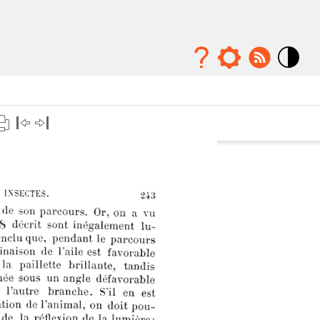
Mode
contraste
élévé