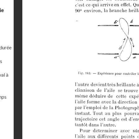
ie
 durée
s
al à
emps