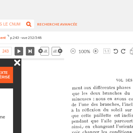
RECHERCHE AVANCÉE
ment
p.243 - vue 252/348
100%
EXTE
ÉRISÉ
ume