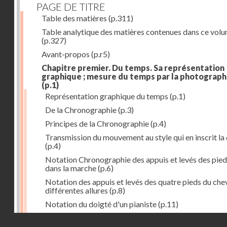
PAGE DE TITRE
Table des matières
(p.311)
Table analytique des matières contenues dans ce vol
(p.327)
Avant-propos
(p.r5)
Chapitre premier. Du temps. Sa représentation
graphique ; mesure du temps par la photograph
(p.1)
Représentation graphique du temps
(p.1)
De la Chronographie
(p.3)
Principes de la Chronographie
(p.4)
Transmission du mouvement au style qui en inscrit la
(p.4)
Notation Chronographie des appuis et levés des pied
dans la marche
(p.6)
Notation des appuis et levés des quatre pieds du chev
différentes allures
(p.8)
Notation du doigté d'un pianiste
(p.11)
Applications de la Photographie à l'inscription du t
Droits réservés - CNAM
(p.13)