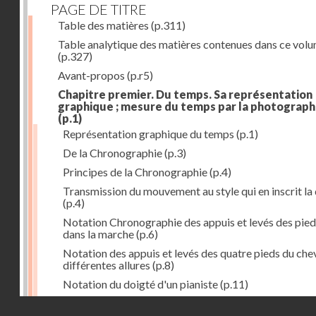
PAGE DE TITRE
Table des matières
(p.311)
Table analytique des matières contenues dans ce vol
(p.327)
Avant-propos
(p.r5)
Chapitre premier. Du temps. Sa représentation
graphique ; mesure du temps par la photograph
(p.1)
Représentation graphique du temps
(p.1)
De la Chronographie
(p.3)
Principes de la Chronographie
(p.4)
Transmission du mouvement au style qui en inscrit la
(p.4)
Notation Chronographie des appuis et levés des pied
dans la marche
(p.6)
Notation des appuis et levés des quatre pieds du chev
différentes allures
(p.8)
Notation du doigté d'un pianiste
(p.11)
Applications de la Photographie à l'inscription du t
Droits réservés - CNAM
(p.13)