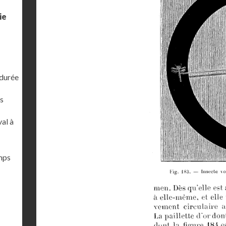
ie
 durée
s
al à
emps