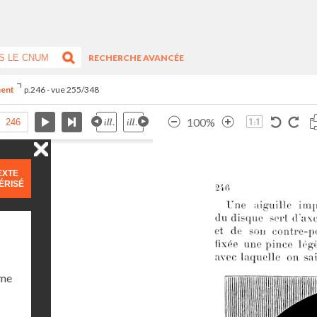
RECHERCHE AVANCÉE
ment
p.246 - vue 255/348
100%
EXTE
ÉRISÉ
ume