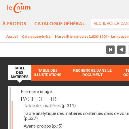
À PROPOS
CATALOGUE GÉNÉRAL
Accueil
Catalogue général
Marey, Étienne-Jules (1830-1904) - Le mouve
TABLE
TABLE DES
RECHERCHE DANS LE
T
DES
ILLUSTRATIONS
DOCUMENT
OC
MATIÈRES
Première image
PAGE DE TITRE
Table des matières
(p.311)
Table analytique des matières contenues dans ce vol
(p.327)
Avant-propos
(p.r5)