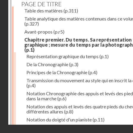
PAGE DE TITRE
Table des matières
(p.311)
Table analytique des matières contenues dans ce vol
(p.327)
Avant-propos
(p.r5)
Chapitre premier. Du temps. Sa représentation
graphique ; mesure du temps par la photograph
(p.1)
Représentation graphique du temps
(p.1)
De la Chronographie
(p.3)
Principes de la Chronographie
(p.4)
Transmission du mouvement au style qui en inscrit la
(p.4)
Notation Chronographie des appuis et levés des pied
dans la marche
(p.6)
Notation des appuis et levés des quatre pieds du chev
différentes allures
(p.8)
Notation du doigté d'un pianiste
(p.11)
Applications de la Photographie à l'inscription du t
Droits réservés - CNAM
(p.13)