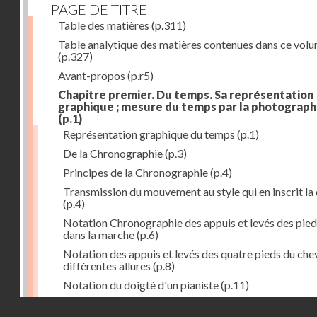
PAGE DE TITRE
Table des matières
(p.311)
Table analytique des matières contenues dans ce vol
(p.327)
Avant-propos
(p.r5)
Chapitre premier. Du temps. Sa représentation
graphique ; mesure du temps par la photograph
(p.1)
Représentation graphique du temps
(p.1)
De la Chronographie
(p.3)
Principes de la Chronographie
(p.4)
Transmission du mouvement au style qui en inscrit la
(p.4)
Notation Chronographie des appuis et levés des pied
dans la marche
(p.6)
Notation des appuis et levés des quatre pieds du chev
différentes allures
(p.8)
Notation du doigté d'un pianiste
(p.11)
Applications de la Photographie à l'inscription du t
Droits réservés - CNAM
(p.13)