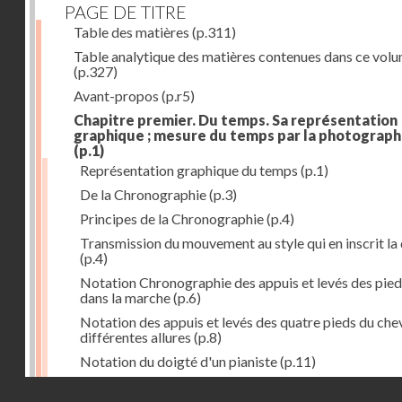
PAGE DE TITRE
Table des matières
(p.311)
Table analytique des matières contenues dans ce vol
(p.327)
Avant-propos
(p.r5)
Chapitre premier. Du temps. Sa représentation
graphique ; mesure du temps par la photograph
(p.1)
Représentation graphique du temps
(p.1)
De la Chronographie
(p.3)
Principes de la Chronographie
(p.4)
Transmission du mouvement au style qui en inscrit la
(p.4)
Notation Chronographie des appuis et levés des pied
dans la marche
(p.6)
Notation des appuis et levés des quatre pieds du chev
différentes allures
(p.8)
Notation du doigté d'un pianiste
(p.11)
Applications de la Photographie à l'inscription du t
Droits réservés - CNAM
(p.13)