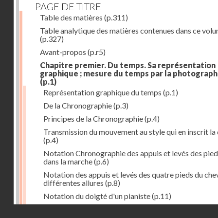
PAGE DE TITRE
Table des matières
(p.311)
Table analytique des matières contenues dans ce vol
(p.327)
Avant-propos
(p.r5)
Chapitre premier. Du temps. Sa représentation
graphique ; mesure du temps par la photograph
(p.1)
Représentation graphique du temps
(p.1)
De la Chronographie
(p.3)
Principes de la Chronographie
(p.4)
Transmission du mouvement au style qui en inscrit la
(p.4)
Notation Chronographie des appuis et levés des pied
dans la marche
(p.6)
Notation des appuis et levés des quatre pieds du chev
différentes allures
(p.8)
Notation du doigté d'un pianiste
(p.11)
Applications de la Photographie à l'inscription du t
Droits réservés - CNAM
(p.13)