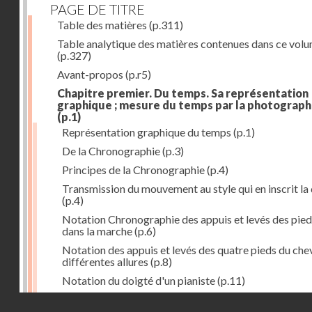
PAGE DE TITRE
Table des matières
(p.311)
Table analytique des matières contenues dans ce vol
(p.327)
Avant-propos
(p.r5)
Chapitre premier. Du temps. Sa représentation
graphique ; mesure du temps par la photograph
(p.1)
Représentation graphique du temps
(p.1)
De la Chronographie
(p.3)
Principes de la Chronographie
(p.4)
Transmission du mouvement au style qui en inscrit la
(p.4)
Notation Chronographie des appuis et levés des pied
dans la marche
(p.6)
Notation des appuis et levés des quatre pieds du chev
différentes allures
(p.8)
Notation du doigté d'un pianiste
(p.11)
Applications de la Photographie à l'inscription du t
Droits réservés - CNAM
(p.13)