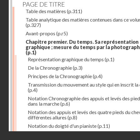
PAGE DE TITRE
Table des matières
(p.311)
Table analytique des matières contenues dans ce vol
(p.327)
Avant-propos
(p.r5)
Chapitre premier. Du temps. Sa représentation
graphique ; mesure du temps par la photograph
(p.1)
Représentation graphique du temps
(p.1)
De la Chronographie
(p.3)
Principes de la Chronographie
(p.4)
Transmission du mouvement au style qui en inscrit la
(p.4)
Notation Chronographie des appuis et levés des pied
dans la marche
(p.6)
Notation des appuis et levés des quatre pieds du chev
différentes allures
(p.8)
Notation du doigté d'un pianiste
(p.11)
Applications de la Photographie à l'inscription du t
Droits réservés - CNAM
(p.13)