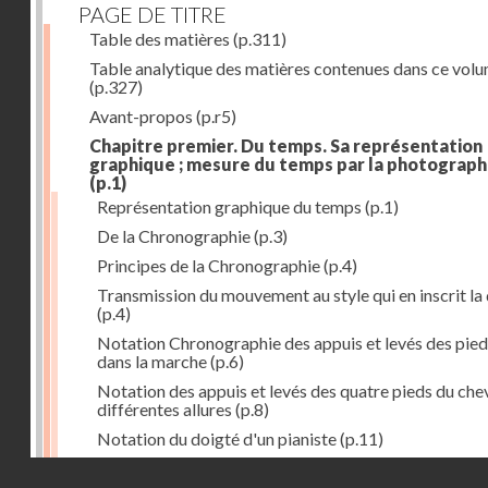
PAGE DE TITRE
Table des matières
(p.311)
Table analytique des matières contenues dans ce vol
(p.327)
Avant-propos
(p.r5)
Chapitre premier. Du temps. Sa représentation
graphique ; mesure du temps par la photograph
(p.1)
Représentation graphique du temps
(p.1)
De la Chronographie
(p.3)
Principes de la Chronographie
(p.4)
Transmission du mouvement au style qui en inscrit la
(p.4)
Notation Chronographie des appuis et levés des pied
dans la marche
(p.6)
Notation des appuis et levés des quatre pieds du chev
différentes allures
(p.8)
Notation du doigté d'un pianiste
(p.11)
Applications de la Photographie à l'inscription du t
Droits réservés - CNAM
(p.13)