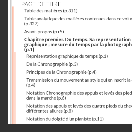
PAGE DE TITRE
Table des matières
(p.311)
Table analytique des matières contenues dans ce vol
(p.327)
Avant-propos
(p.r5)
Chapitre premier. Du temps. Sa représentation
graphique ; mesure du temps par la photograph
(p.1)
Représentation graphique du temps
(p.1)
De la Chronographie
(p.3)
Principes de la Chronographie
(p.4)
Transmission du mouvement au style qui en inscrit la
(p.4)
Notation Chronographie des appuis et levés des pied
dans la marche
(p.6)
Notation des appuis et levés des quatre pieds du chev
différentes allures
(p.8)
Notation du doigté d'un pianiste
(p.11)
Applications de la Photographie à l'inscription du t
Droits réservés - CNAM
(p.13)