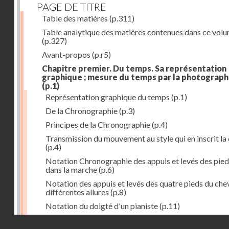
PAGE DE TITRE
Table des matières
(p.311)
Table analytique des matières contenues dans ce vol
(p.327)
Avant-propos
(p.r5)
Chapitre premier. Du temps. Sa représentation
graphique ; mesure du temps par la photograph
(p.1)
Représentation graphique du temps
(p.1)
De la Chronographie
(p.3)
Principes de la Chronographie
(p.4)
Transmission du mouvement au style qui en inscrit la
(p.4)
Notation Chronographie des appuis et levés des pied
dans la marche
(p.6)
Notation des appuis et levés des quatre pieds du chev
différentes allures
(p.8)
Notation du doigté d'un pianiste
(p.11)
Applications de la Photographie à l'inscription du t
Droits réservés - CNAM
(p.13)