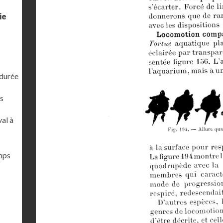
ie
 durée
s
al à
emps