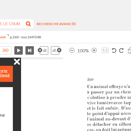
RECHERCHE AVANCÉE
ment
p.260 - vue 269/348
100%
EXTE
ÉRISÉ
ume