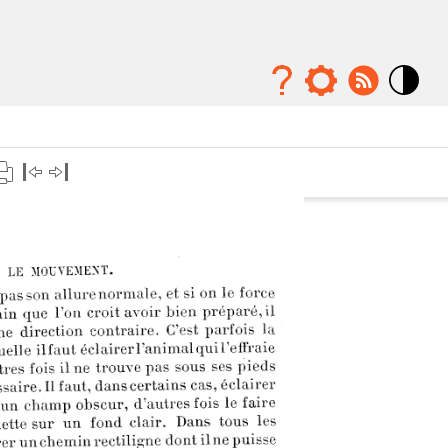
Mode
contraste
élévé