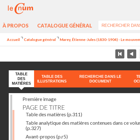
À PROPOS
CATALOGUE GÉNÉRAL
Accueil
Catalogue général
Marey, Étienne-Jules (1830-1904) - Le mouve
TABLE
TABLE DES
RECHERCHE DANS LE
T
DES
ILLUSTRATIONS
DOCUMENT
OC
MATIÈRES
Première image
PAGE DE TITRE
Table des matières
(p.311)
Table analytique des matières contenues dans ce vol
(p.327)
Avant-propos
(p.r5)