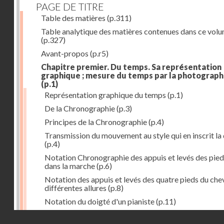
PAGE DE TITRE
Table des matières
(p.311)
Table analytique des matières contenues dans ce vol
(p.327)
Avant-propos
(p.r5)
Chapitre premier. Du temps. Sa représentation
graphique ; mesure du temps par la photograph
(p.1)
Représentation graphique du temps
(p.1)
De la Chronographie
(p.3)
Principes de la Chronographie
(p.4)
Transmission du mouvement au style qui en inscrit la
(p.4)
Notation Chronographie des appuis et levés des pied
dans la marche
(p.6)
Notation des appuis et levés des quatre pieds du chev
différentes allures
(p.8)
Notation du doigté d'un pianiste
(p.11)
Applications de la Photographie à l'inscription du t
Droits réservés - CNAM
(p.13)