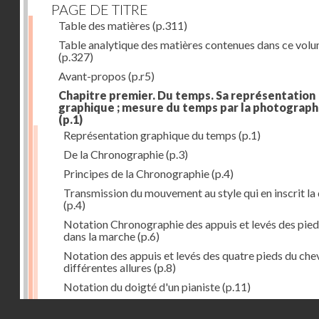
PAGE DE TITRE
Table des matières
(p.311)
Table analytique des matières contenues dans ce vol
(p.327)
Avant-propos
(p.r5)
Chapitre premier. Du temps. Sa représentation
graphique ; mesure du temps par la photograph
(p.1)
Représentation graphique du temps
(p.1)
De la Chronographie
(p.3)
Principes de la Chronographie
(p.4)
Transmission du mouvement au style qui en inscrit la
(p.4)
Notation Chronographie des appuis et levés des pied
dans la marche
(p.6)
Notation des appuis et levés des quatre pieds du chev
différentes allures
(p.8)
Notation du doigté d'un pianiste
(p.11)
Applications de la Photographie à l'inscription du t
Droits réservés - CNAM
(p.13)