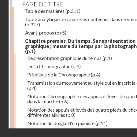
PAGE DE TITRE
Table des matières
(p.311)
Table analytique des matières contenues dans ce vol
(p.327)
Avant-propos
(p.r5)
Chapitre premier. Du temps. Sa représentation
graphique ; mesure du temps par la photograph
(p.1)
Représentation graphique du temps
(p.1)
De la Chronographie
(p.3)
Principes de la Chronographie
(p.4)
Transmission du mouvement au style qui en inscrit la
(p.4)
Notation Chronographie des appuis et levés des pied
dans la marche
(p.6)
Notation des appuis et levés des quatre pieds du chev
différentes allures
(p.8)
Notation du doigté d'un pianiste
(p.11)
Applications de la Photographie à l'inscription du t
Droits réservés - CNAM
(p.13)