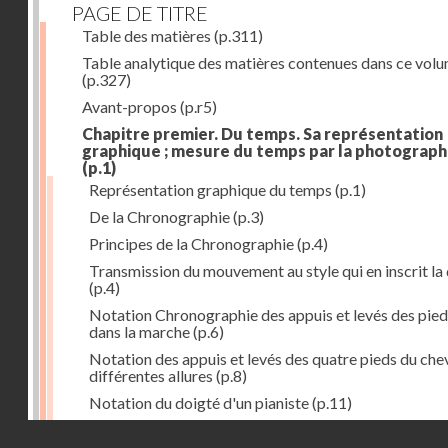
PAGE DE TITRE
Table des matières
(p.311)
Table analytique des matières contenues dans ce vol
(p.327)
Avant-propos
(p.r5)
Chapitre premier. Du temps. Sa représentation
graphique ; mesure du temps par la photograph
(p.1)
Représentation graphique du temps
(p.1)
De la Chronographie
(p.3)
Principes de la Chronographie
(p.4)
Transmission du mouvement au style qui en inscrit la
(p.4)
Notation Chronographie des appuis et levés des pied
dans la marche
(p.6)
Notation des appuis et levés des quatre pieds du chev
différentes allures
(p.8)
Notation du doigté d'un pianiste
(p.11)
Applications de la Photographie à l'inscription du t
Droits réservés - CNAM
(p.13)