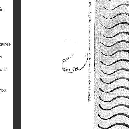
ie
 durée
s
al à
emps