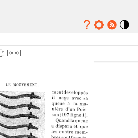
Mode
contraste
élévé