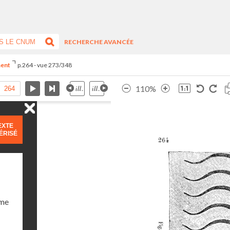
RECHERCHE AVANCÉE
ment
p.264 - vue 273/348
110%
EXTE
ÉRISÉ
ume