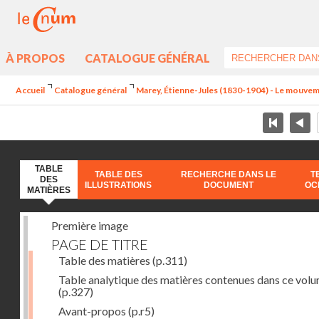
À PROPOS
CATALOGUE GÉNÉRAL
Accueil
Catalogue général
Marey, Étienne-Jules (1830-1904) - Le mouve
TABLE
TABLE DES
RECHERCHE DANS LE
T
DES
ILLUSTRATIONS
DOCUMENT
OC
MATIÈRES
Première image
PAGE DE TITRE
Table des matières
(p.311)
Table analytique des matières contenues dans ce vol
(p.327)
Avant-propos
(p.r5)