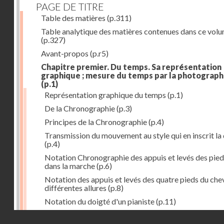
PAGE DE TITRE
Table des matières
(p.311)
Table analytique des matières contenues dans ce vol
(p.327)
Avant-propos
(p.r5)
Chapitre premier. Du temps. Sa représentation
graphique ; mesure du temps par la photograph
(p.1)
Représentation graphique du temps
(p.1)
De la Chronographie
(p.3)
Principes de la Chronographie
(p.4)
Transmission du mouvement au style qui en inscrit la
(p.4)
Notation Chronographie des appuis et levés des pied
dans la marche
(p.6)
Notation des appuis et levés des quatre pieds du chev
différentes allures
(p.8)
Notation du doigté d'un pianiste
(p.11)
Applications de la Photographie à l'inscription du t
Droits réservés - CNAM
(p.13)