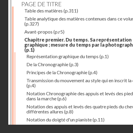
PAGE DE TITRE
Table des matières
(p.311)
Table analytique des matières contenues dans ce vol
(p.327)
Avant-propos
(p.r5)
Chapitre premier. Du temps. Sa représentation
graphique ; mesure du temps par la photograph
(p.1)
Représentation graphique du temps
(p.1)
De la Chronographie
(p.3)
Principes de la Chronographie
(p.4)
Transmission du mouvement au style qui en inscrit la
(p.4)
Notation Chronographie des appuis et levés des pied
dans la marche
(p.6)
Notation des appuis et levés des quatre pieds du chev
différentes allures
(p.8)
Notation du doigté d'un pianiste
(p.11)
Applications de la Photographie à l'inscription du t
Droits réservés - CNAM
(p.13)