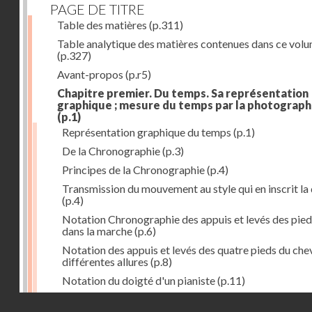
PAGE DE TITRE
Table des matières
(p.311)
Table analytique des matières contenues dans ce vol
(p.327)
Avant-propos
(p.r5)
Chapitre premier. Du temps. Sa représentation
graphique ; mesure du temps par la photograph
(p.1)
Représentation graphique du temps
(p.1)
De la Chronographie
(p.3)
Principes de la Chronographie
(p.4)
Transmission du mouvement au style qui en inscrit la
(p.4)
Notation Chronographie des appuis et levés des pied
dans la marche
(p.6)
Notation des appuis et levés des quatre pieds du chev
différentes allures
(p.8)
Notation du doigté d'un pianiste
(p.11)
Applications de la Photographie à l'inscription du t
Droits réservés - CNAM
(p.13)