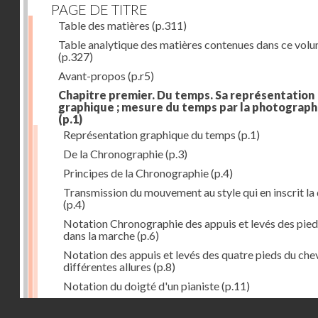
PAGE DE TITRE
Table des matières
(p.311)
Table analytique des matières contenues dans ce vol
(p.327)
Avant-propos
(p.r5)
Chapitre premier. Du temps. Sa représentation
graphique ; mesure du temps par la photograph
(p.1)
Représentation graphique du temps
(p.1)
De la Chronographie
(p.3)
Principes de la Chronographie
(p.4)
Transmission du mouvement au style qui en inscrit la
(p.4)
Notation Chronographie des appuis et levés des pied
dans la marche
(p.6)
Notation des appuis et levés des quatre pieds du chev
différentes allures
(p.8)
Notation du doigté d'un pianiste
(p.11)
Applications de la Photographie à l'inscription du t
Droits réservés - CNAM
(p.13)