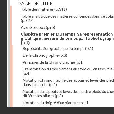
PAGE DE TITRE
Table des matières
(p.311)
Table analytique des matières contenues dans ce vol
(p.327)
Avant-propos
(p.r5)
Chapitre premier. Du temps. Sa représentation
graphique ; mesure du temps par la photograph
(p.1)
Représentation graphique du temps
(p.1)
De la Chronographie
(p.3)
Principes de la Chronographie
(p.4)
Transmission du mouvement au style qui en inscrit la
(p.4)
Notation Chronographie des appuis et levés des pied
dans la marche
(p.6)
Notation des appuis et levés des quatre pieds du chev
différentes allures
(p.8)
Notation du doigté d'un pianiste
(p.11)
Applications de la Photographie à l'inscription du t
Droits réservés - CNAM
(p.13)