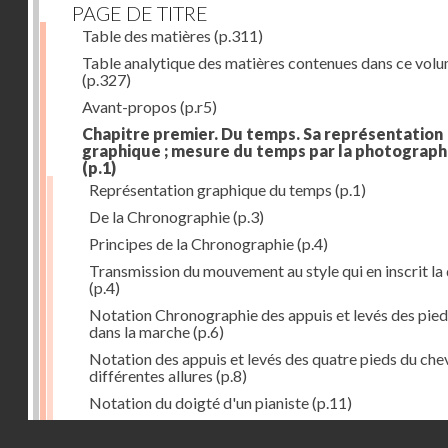
PAGE DE TITRE
Table des matières
(p.311)
Table analytique des matières contenues dans ce vol
(p.327)
Avant-propos
(p.r5)
Chapitre premier. Du temps. Sa représentation
graphique ; mesure du temps par la photograph
(p.1)
Représentation graphique du temps
(p.1)
De la Chronographie
(p.3)
Principes de la Chronographie
(p.4)
Transmission du mouvement au style qui en inscrit la
(p.4)
Notation Chronographie des appuis et levés des pied
dans la marche
(p.6)
Notation des appuis et levés des quatre pieds du chev
différentes allures
(p.8)
Notation du doigté d'un pianiste
(p.11)
Applications de la Photographie à l'inscription du t
Droits réservés - CNAM
(p.13)