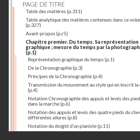
PAGE DE TITRE
Table des matières
(p.311)
Table analytique des matières contenues dans ce vol
(p.327)
Avant-propos
(p.r5)
Chapitre premier. Du temps. Sa représentation
graphique ; mesure du temps par la photograph
(p.1)
Représentation graphique du temps
(p.1)
De la Chronographie
(p.3)
Principes de la Chronographie
(p.4)
Transmission du mouvement au style qui en inscrit la
(p.4)
Notation Chronographie des appuis et levés des pied
dans la marche
(p.6)
Notation des appuis et levés des quatre pieds du chev
différentes allures
(p.8)
Notation du doigté d'un pianiste
(p.11)
Applications de la Photographie à l'inscription du t
Droits réservés - CNAM
(p.13)