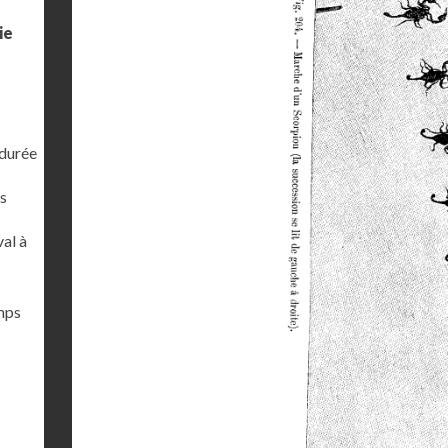
ie
 durée
s
al à
emps