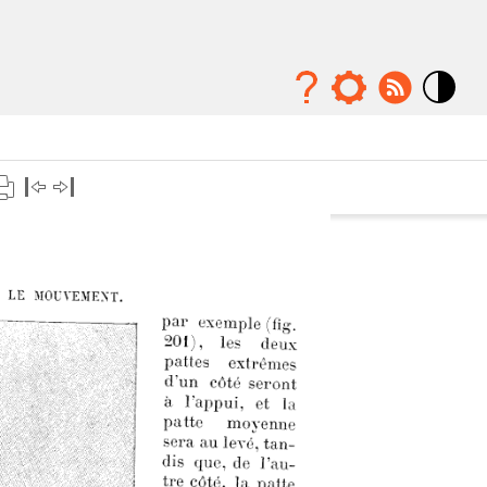
Mode
contraste
élévé