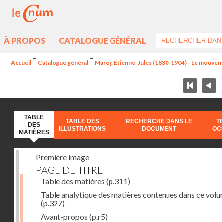
À PROPOS
CATALOGUE GÉNÉRAL
Accueil
Catalogue général
Marey, Étienne-Jules (1830-1904) - Le mouve
TABLE
TABLE DES
RECHERCHE DANS LE
T
DES
ILLUSTRATIONS
DOCUMENT
OC
MATIÈRES
Première image
PAGE DE TITRE
Table des matières
(p.311)
Table analytique des matières contenues dans ce vol
(p.327)
Avant-propos
(p.r5)