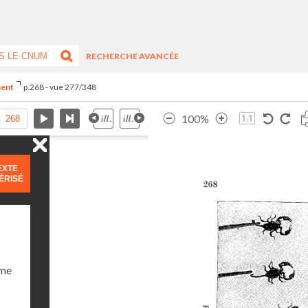
RECHERCHE AVANCÉE
ment
p.268 - vue 277/348
100%
EXTE
ÉRISÉ
ume