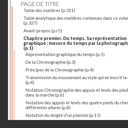
PAGE DE TITRE
Table des matières
(p.311)
Table analytique des matières contenues dans ce vol
(p.327)
Avant-propos
(p.r5)
Chapitre premier. Du temps. Sa représentation
graphique ; mesure du temps par la photograph
(p.1)
Représentation graphique du temps
(p.1)
De la Chronographie
(p.3)
Principes de la Chronographie
(p.4)
Transmission du mouvement au style qui en inscrit la
(p.4)
Notation Chronographie des appuis et levés des pied
dans la marche
(p.6)
Notation des appuis et levés des quatre pieds du chev
différentes allures
(p.8)
Notation du doigté d'un pianiste
(p.11)
Applications de la Photographie à l'inscription du t
Droits réservés - CNAM
(p.13)