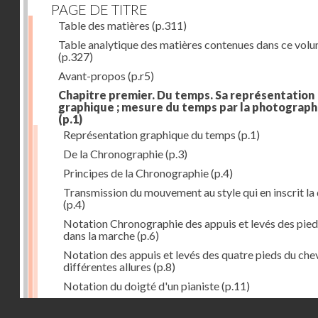
PAGE DE TITRE
Table des matières
(p.311)
Table analytique des matières contenues dans ce vol
(p.327)
Avant-propos
(p.r5)
Chapitre premier. Du temps. Sa représentation
graphique ; mesure du temps par la photograph
(p.1)
Représentation graphique du temps
(p.1)
De la Chronographie
(p.3)
Principes de la Chronographie
(p.4)
Transmission du mouvement au style qui en inscrit la
(p.4)
Notation Chronographie des appuis et levés des pied
dans la marche
(p.6)
Notation des appuis et levés des quatre pieds du chev
différentes allures
(p.8)
Notation du doigté d'un pianiste
(p.11)
Applications de la Photographie à l'inscription du t
Droits réservés - CNAM
(p.13)