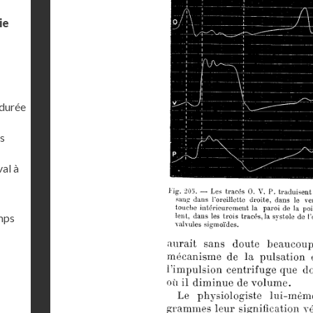
ie
 durée
s
al à
emps