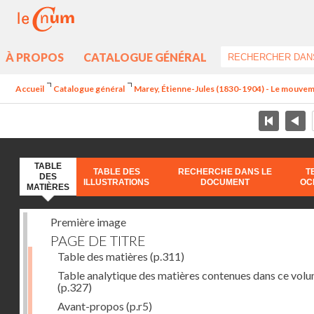
À PROPOS
CATALOGUE GÉNÉRAL
Accueil
Catalogue général
Marey, Étienne-Jules (1830-1904) - Le mouve
TABLE
TABLE DES
RECHERCHE DANS LE
T
DES
ILLUSTRATIONS
DOCUMENT
OC
MATIÈRES
Première image
PAGE DE TITRE
Table des matières
(p.311)
Table analytique des matières contenues dans ce vol
(p.327)
Avant-propos
(p.r5)