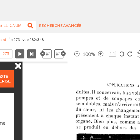
RECHERCHE AVANCÉE
ment
p.273 - vue 282/348
100%
EXTE
ÉRISÉ
ume