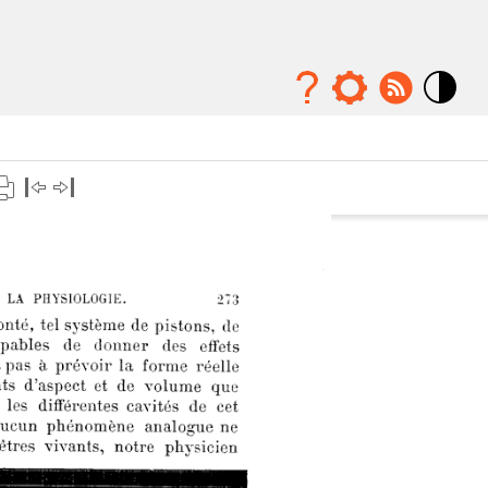
Mode
contraste
élévé