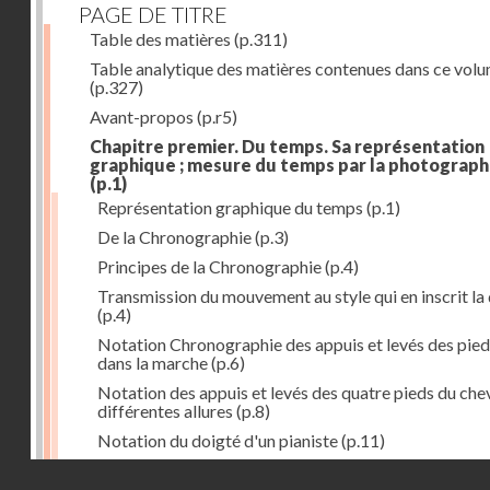
PAGE DE TITRE
Table des matières
(p.311)
Table analytique des matières contenues dans ce vol
(p.327)
Avant-propos
(p.r5)
Chapitre premier. Du temps. Sa représentation
graphique ; mesure du temps par la photograph
(p.1)
Représentation graphique du temps
(p.1)
De la Chronographie
(p.3)
Principes de la Chronographie
(p.4)
Transmission du mouvement au style qui en inscrit la
(p.4)
Notation Chronographie des appuis et levés des pied
dans la marche
(p.6)
Notation des appuis et levés des quatre pieds du chev
différentes allures
(p.8)
Notation du doigté d'un pianiste
(p.11)
Applications de la Photographie à l'inscription du t
Droits réservés - CNAM
(p.13)