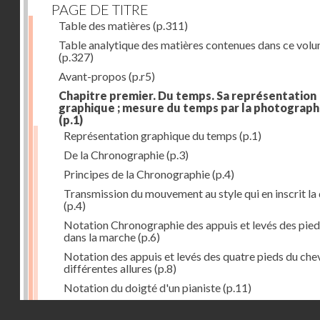
PAGE DE TITRE
Table des matières
(p.311)
Table analytique des matières contenues dans ce vol
(p.327)
Avant-propos
(p.r5)
Chapitre premier. Du temps. Sa représentation
graphique ; mesure du temps par la photograph
(p.1)
Représentation graphique du temps
(p.1)
De la Chronographie
(p.3)
Principes de la Chronographie
(p.4)
Transmission du mouvement au style qui en inscrit la
(p.4)
Notation Chronographie des appuis et levés des pied
dans la marche
(p.6)
Notation des appuis et levés des quatre pieds du chev
différentes allures
(p.8)
Notation du doigté d'un pianiste
(p.11)
Applications de la Photographie à l'inscription du t
Droits réservés - CNAM
(p.13)