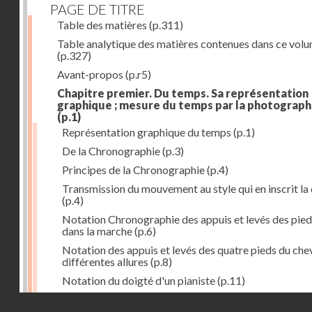
PAGE DE TITRE
Table des matières
(p.311)
Table analytique des matières contenues dans ce vol
(p.327)
Avant-propos
(p.r5)
Chapitre premier. Du temps. Sa représentation
graphique ; mesure du temps par la photograph
(p.1)
Représentation graphique du temps
(p.1)
De la Chronographie
(p.3)
Principes de la Chronographie
(p.4)
Transmission du mouvement au style qui en inscrit la
(p.4)
Notation Chronographie des appuis et levés des pied
dans la marche
(p.6)
Notation des appuis et levés des quatre pieds du chev
différentes allures
(p.8)
Notation du doigté d'un pianiste
(p.11)
Applications de la Photographie à l'inscription du t
Droits réservés - CNAM
(p.13)